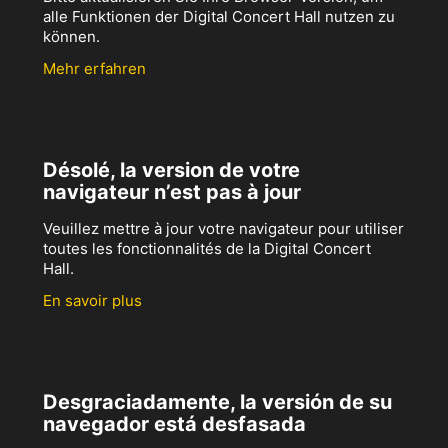
alle Funktionen der Digital Concert Hall nutzen zu
können.
Mehr erfahren
Désolé, la version de votre
navigateur n’est pas à jour
Veuillez mettre à jour votre navigateur pour utiliser
toutes les fonctionnalités de la Digital Concert
Hall.
En savoir plus
Desgraciadamente, la versión de su
navegador está desfasada