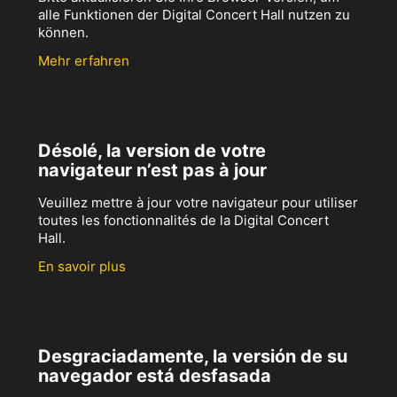
alle Funktionen der Digital Concert Hall nutzen zu
können.
Mehr erfahren
Désolé, la version de votre
navigateur n’est pas à jour
Veuillez mettre à jour votre navigateur pour utiliser
toutes les fonctionnalités de la Digital Concert
Hall.
En savoir plus
Desgraciadamente, la versión de su
navegador está desfasada