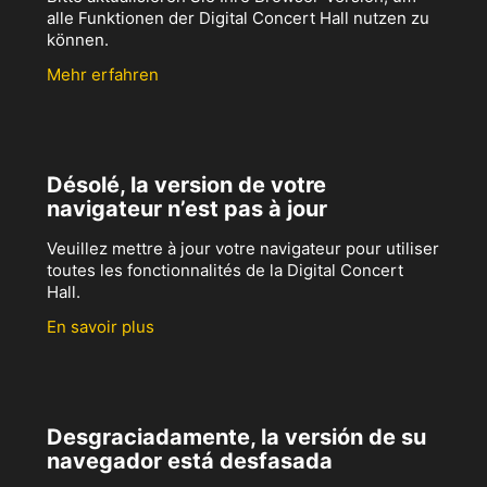
alle Funktionen der Digital Concert Hall nutzen zu
können.
Mehr erfahren
Désolé, la version de votre
navigateur n’est pas à jour
Veuillez mettre à jour votre navigateur pour utiliser
toutes les fonctionnalités de la Digital Concert
Hall.
En savoir plus
Desgraciadamente, la versión de su
navegador está desfasada