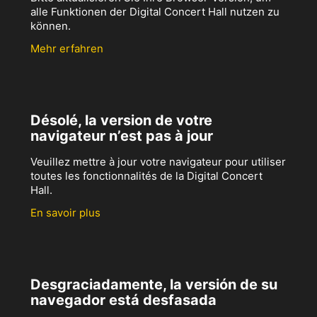
alle Funktionen der Digital Concert Hall nutzen zu
können.
Mehr erfahren
Désolé, la version de votre
navigateur n’est pas à jour
Veuillez mettre à jour votre navigateur pour utiliser
toutes les fonctionnalités de la Digital Concert
Hall.
En savoir plus
Desgraciadamente, la versión de su
navegador está desfasada