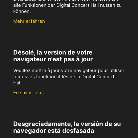
alle Funktionen der Digital Concert Hall nutzen zu
können.
Mehr erfahren
Désolé, la version de votre
navigateur n’est pas à jour
Veuillez mettre à jour votre navigateur pour utiliser
toutes les fonctionnalités de la Digital Concert
Hall.
En savoir plus
Desgraciadamente, la versión de su
navegador está desfasada