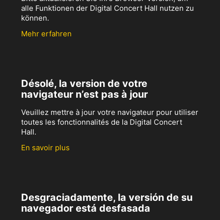
alle Funktionen der Digital Concert Hall nutzen zu
können.
Mehr erfahren
Désolé, la version de votre
navigateur n’est pas à jour
Veuillez mettre à jour votre navigateur pour utiliser
toutes les fonctionnalités de la Digital Concert
Hall.
En savoir plus
Desgraciadamente, la versión de su
navegador está desfasada