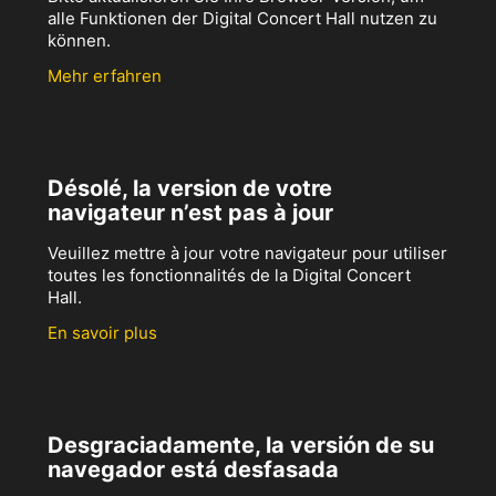
alle Funktionen der Digital Concert Hall nutzen zu
können.
Mehr erfahren
Désolé, la version de votre
navigateur n’est pas à jour
Veuillez mettre à jour votre navigateur pour utiliser
toutes les fonctionnalités de la Digital Concert
Hall.
En savoir plus
Desgraciadamente, la versión de su
navegador está desfasada