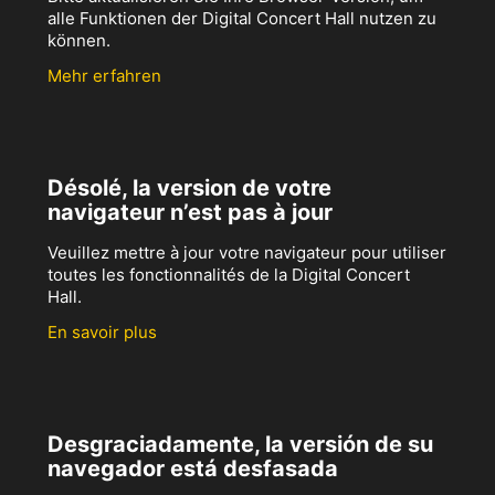
alle Funktionen der Digital Concert Hall nutzen zu
können.
Mehr erfahren
Désolé, la version de votre
navigateur n’est pas à jour
Veuillez mettre à jour votre navigateur pour utiliser
toutes les fonctionnalités de la Digital Concert
Hall.
En savoir plus
Desgraciadamente, la versión de su
navegador está desfasada