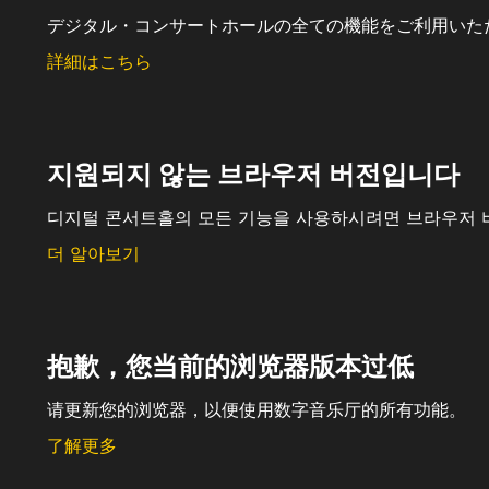
デジタル・コンサートホールの全ての機能をご利用いた
詳細はこちら
지원되지 않는 브라우저 버전입니다
디지털 콘서트홀의 모든 기능을 사용하시려면 브라우저 
더 알아보기
抱歉，您当前的浏览器版本过低
请更新您的浏览器，以便使用数字音乐厅的所有功能。
了解更多