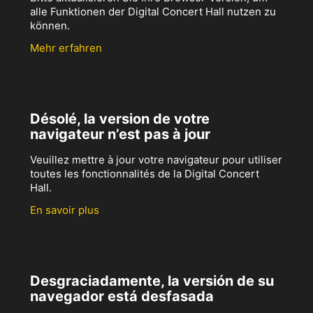
alle Funktionen der Digital Concert Hall nutzen zu
können.
Mehr erfahren
Désolé, la version de votre
navigateur n’est pas à jour
Veuillez mettre à jour votre navigateur pour utiliser
toutes les fonctionnalités de la Digital Concert
Hall.
En savoir plus
Desgraciadamente, la versión de su
navegador está desfasada