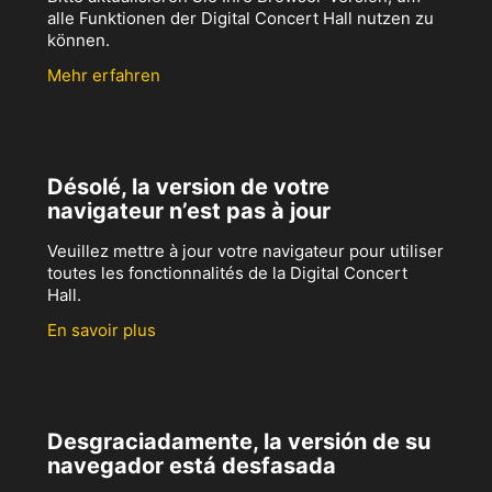
alle Funktionen der Digital Concert Hall nutzen zu
können.
Mehr erfahren
Désolé, la version de votre
navigateur n’est pas à jour
Veuillez mettre à jour votre navigateur pour utiliser
toutes les fonctionnalités de la Digital Concert
Hall.
En savoir plus
Desgraciadamente, la versión de su
navegador está desfasada