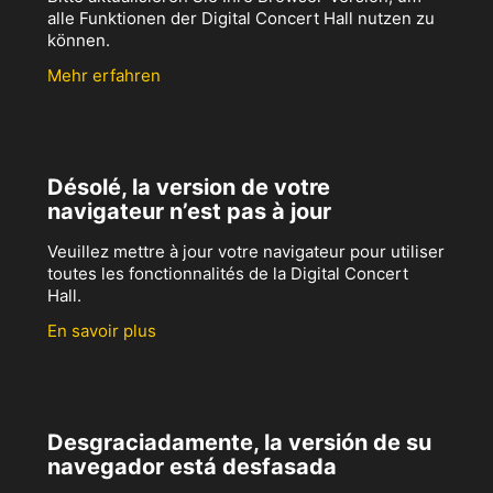
alle Funktionen der Digital Concert Hall nutzen zu
können.
Mehr erfahren
Désolé, la version de votre
navigateur n’est pas à jour
Veuillez mettre à jour votre navigateur pour utiliser
toutes les fonctionnalités de la Digital Concert
Hall.
En savoir plus
Desgraciadamente, la versión de su
navegador está desfasada