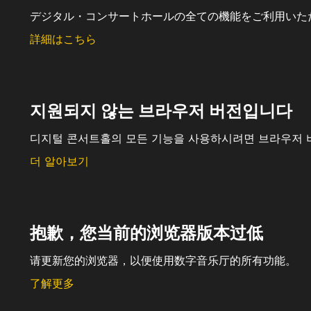
デジタル・コンサートホールの全ての機能をご利用いた
詳細はこちら
지원되지 않는 브라우저 버전입니다
디지털 콘서트홀의 모든 기능을 사용하시려면 브라우저 
더 알아보기
抱歉，您当前的浏览器版本过低
请更新您的浏览器，以便使用数字音乐厅的所有功能。
了解更多