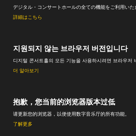
デジタル・コンサートホールの全ての機能をご利用いた
詳細はこちら
지원되지 않는 브라우저 버전입니다
디지털 콘서트홀의 모든 기능을 사용하시려면 브라우저 
더 알아보기
抱歉，您当前的浏览器版本过低
请更新您的浏览器，以便使用数字音乐厅的所有功能。
了解更多