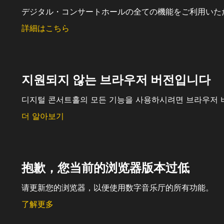
デジタル・コンサートホールの全ての機能をご利用いた
詳細はこちら
지원되지 않는 브라우저 버전입니다
디지털 콘서트홀의 모든 기능을 사용하시려면 브라우저 
더 알아보기
抱歉，您当前的浏览器版本过低
请更新您的浏览器，以便使用数字音乐厅的所有功能。
了解更多