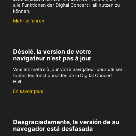
alle Funktionen der Digital Concert Hall nutzen zu
können.
Mehr erfahren
Désolé, la version de votre
navigateur n’est pas à jour
Veuillez mettre à jour votre navigateur pour utiliser
toutes les fonctionnalités de la Digital Concert
Hall.
En savoir plus
Desgraciadamente, la versión de su
navegador está desfasada