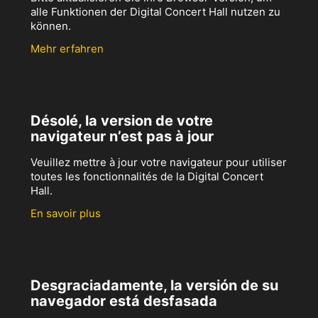
alle Funktionen der Digital Concert Hall nutzen zu
können.
Mehr erfahren
Désolé, la version de votre
navigateur n’est pas à jour
Veuillez mettre à jour votre navigateur pour utiliser
toutes les fonctionnalités de la Digital Concert
Hall.
En savoir plus
Desgraciadamente, la versión de su
navegador está desfasada