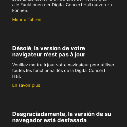
alle Funktionen der Digital Concert Hall nutzen zu
können.
Mehr erfahren
Désolé, la version de votre
navigateur n’est pas à jour
Veuillez mettre à jour votre navigateur pour utiliser
toutes les fonctionnalités de la Digital Concert
Hall.
En savoir plus
Desgraciadamente, la versión de su
navegador está desfasada