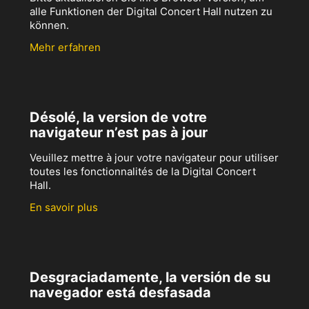
alle Funktionen der Digital Concert Hall nutzen zu
können.
Mehr erfahren
Désolé, la version de votre
navigateur n’est pas à jour
Veuillez mettre à jour votre navigateur pour utiliser
toutes les fonctionnalités de la Digital Concert
Hall.
En savoir plus
Desgraciadamente, la versión de su
navegador está desfasada