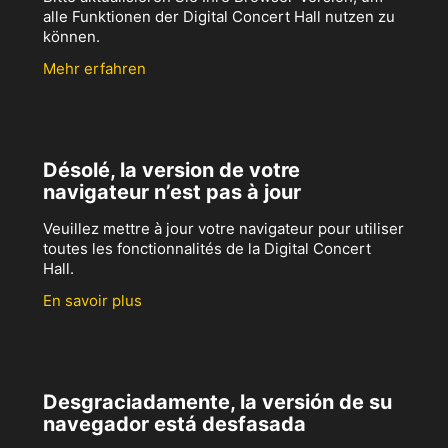
alle Funktionen der Digital Concert Hall nutzen zu
können.
Mehr erfahren
Désolé, la version de votre
navigateur n’est pas à jour
Veuillez mettre à jour votre navigateur pour utiliser
toutes les fonctionnalités de la Digital Concert
Hall.
En savoir plus
Desgraciadamente, la versión de su
navegador está desfasada