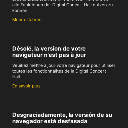
alle Funktionen der Digital Concert Hall nutzen zu
können.
Mehr erfahren
Désolé, la version de votre
navigateur n’est pas à jour
Veuillez mettre à jour votre navigateur pour utiliser
toutes les fonctionnalités de la Digital Concert
Hall.
En savoir plus
Desgraciadamente, la versión de su
navegador está desfasada