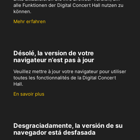
alle Funktionen der Digital Concert Hall nutzen zu
können.
Mehr erfahren
Désolé, la version de votre
navigateur n’est pas à jour
Veuillez mettre à jour votre navigateur pour utiliser
toutes les fonctionnalités de la Digital Concert
Hall.
En savoir plus
Desgraciadamente, la versión de su
navegador está desfasada