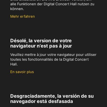
alle Funktionen der Digital Concert Hall nutzen zu
können.
Mehr erfahren
Désolé, la version de votre
navigateur n’est pas à jour
Veuillez mettre à jour votre navigateur pour utiliser
toutes les fonctionnalités de la Digital Concert
Hall.
En savoir plus
Desgraciadamente, la versión de su
navegador está desfasada