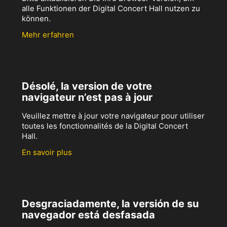
alle Funktionen der Digital Concert Hall nutzen zu
können.
Mehr erfahren
Désolé, la version de votre
navigateur n’est pas à jour
Veuillez mettre à jour votre navigateur pour utiliser
toutes les fonctionnalités de la Digital Concert
Hall.
En savoir plus
Desgraciadamente, la versión de su
navegador está desfasada