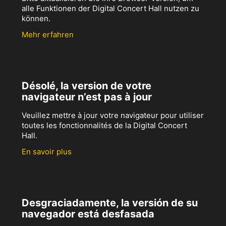
alle Funktionen der Digital Concert Hall nutzen zu
können.
Mehr erfahren
Désolé, la version de votre
navigateur n’est pas à jour
Veuillez mettre à jour votre navigateur pour utiliser
toutes les fonctionnalités de la Digital Concert
Hall.
En savoir plus
Desgraciadamente, la versión de su
navegador está desfasada