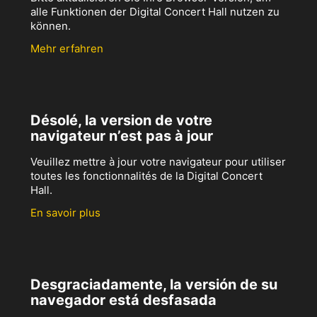
alle Funktionen der Digital Concert Hall nutzen zu
können.
Mehr erfahren
Désolé, la version de votre
navigateur n’est pas à jour
Veuillez mettre à jour votre navigateur pour utiliser
toutes les fonctionnalités de la Digital Concert
Hall.
En savoir plus
Desgraciadamente, la versión de su
navegador está desfasada