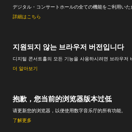
デジタル・コンサートホールの全ての機能をご利用いた
詳細はこちら
지원되지 않는 브라우저 버전입니다
디지털 콘서트홀의 모든 기능을 사용하시려면 브라우저 
더 알아보기
抱歉，您当前的浏览器版本过低
请更新您的浏览器，以便使用数字音乐厅的所有功能。
了解更多