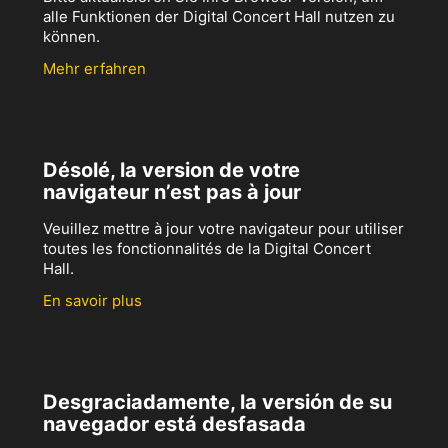
alle Funktionen der Digital Concert Hall nutzen zu
können.
Mehr erfahren
Désolé, la version de votre
navigateur n’est pas à jour
Veuillez mettre à jour votre navigateur pour utiliser
toutes les fonctionnalités de la Digital Concert
Hall.
En savoir plus
Desgraciadamente, la versión de su
navegador está desfasada