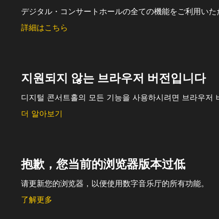
デジタル・コンサートホールの全ての機能をご利用いた
詳細はこちら
지원되지 않는 브라우저 버전입니다
디지털 콘서트홀의 모든 기능을 사용하시려면 브라우저 
더 알아보기
抱歉，您当前的浏览器版本过低
请更新您的浏览器，以便使用数字音乐厅的所有功能。
了解更多