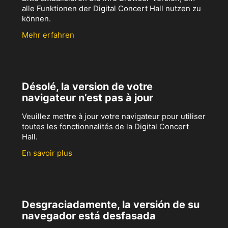
alle Funktionen der Digital Concert Hall nutzen zu
können.
Mehr erfahren
Désolé, la version de votre
navigateur n’est pas à jour
Veuillez mettre à jour votre navigateur pour utiliser
toutes les fonctionnalités de la Digital Concert
Hall.
En savoir plus
Desgraciadamente, la versión de su
navegador está desfasada