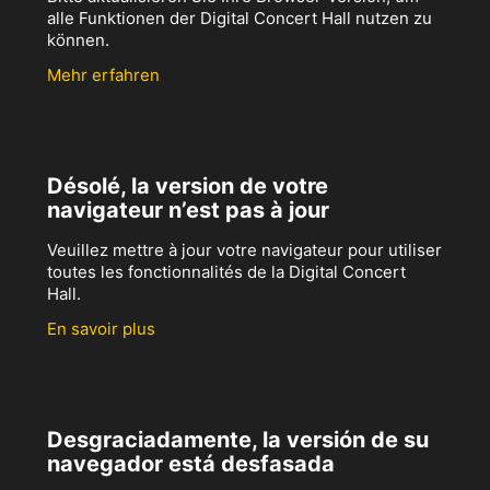
alle Funktionen der Digital Concert Hall nutzen zu
können.
Mehr erfahren
Désolé, la version de votre
navigateur n’est pas à jour
Veuillez mettre à jour votre navigateur pour utiliser
toutes les fonctionnalités de la Digital Concert
Hall.
En savoir plus
Desgraciadamente, la versión de su
navegador está desfasada