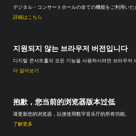
デジタル・コンサートホールの全ての機能をご利用いた
詳細はこちら
지원되지 않는 브라우저 버전입니다
디지털 콘서트홀의 모든 기능을 사용하시려면 브라우저 
더 알아보기
抱歉，您当前的浏览器版本过低
请更新您的浏览器，以便使用数字音乐厅的所有功能。
了解更多