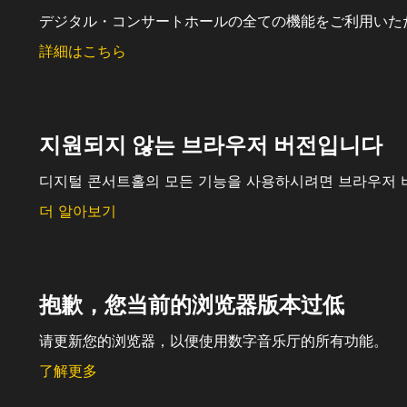
デジタル・コンサートホールの全ての機能をご利用いた
詳細はこちら
지원되지 않는 브라우저 버전입니다
디지털 콘서트홀의 모든 기능을 사용하시려면 브라우저 
더 알아보기
抱歉，您当前的浏览器版本过低
请更新您的浏览器，以便使用数字音乐厅的所有功能。
了解更多