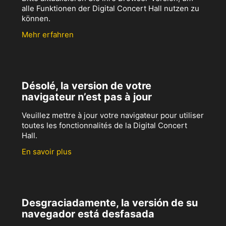
alle Funktionen der Digital Concert Hall nutzen zu
können.
Mehr erfahren
Désolé, la version de votre
navigateur n’est pas à jour
Veuillez mettre à jour votre navigateur pour utiliser
toutes les fonctionnalités de la Digital Concert
Hall.
En savoir plus
Desgraciadamente, la versión de su
navegador está desfasada