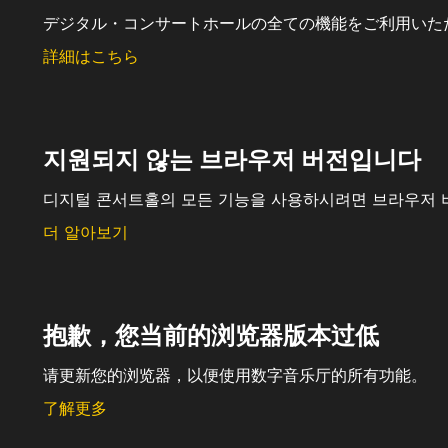
デジタル・コンサートホールの全ての機能をご利用いた
詳細はこちら
지원되지 않는 브라우저 버전입니다
디지털 콘서트홀의 모든 기능을 사용하시려면 브라우저 
더 알아보기
抱歉，您当前的浏览器版本过低
请更新您的浏览器，以便使用数字音乐厅的所有功能。
了解更多