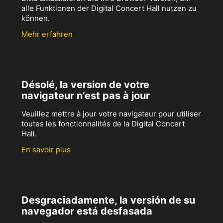
alle Funktionen der Digital Concert Hall nutzen zu
können.
Mehr erfahren
Désolé, la version de votre
navigateur n’est pas à jour
Veuillez mettre à jour votre navigateur pour utiliser
toutes les fonctionnalités de la Digital Concert
Hall.
En savoir plus
Desgraciadamente, la versión de su
navegador está desfasada