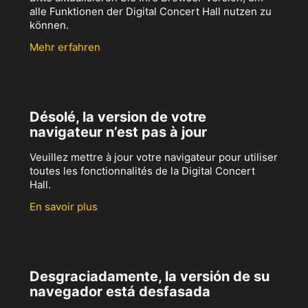
alle Funktionen der Digital Concert Hall nutzen zu
können.
Mehr erfahren
Désolé, la version de votre
navigateur n’est pas à jour
Veuillez mettre à jour votre navigateur pour utiliser
toutes les fonctionnalités de la Digital Concert
Hall.
En savoir plus
Desgraciadamente, la versión de su
navegador está desfasada