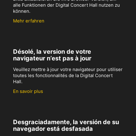
alle Funktionen der Digital Concert Hall nutzen zu
können.
Mehr erfahren
Désolé, la version de votre
navigateur n’est pas à jour
Veuillez mettre à jour votre navigateur pour utiliser
toutes les fonctionnalités de la Digital Concert
Hall.
En savoir plus
Desgraciadamente, la versión de su
navegador está desfasada