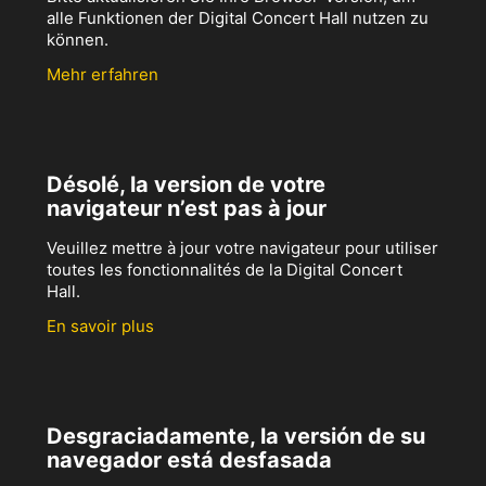
alle Funktionen der Digital Concert Hall nutzen zu
können.
Mehr erfahren
Désolé, la version de votre
navigateur n’est pas à jour
Veuillez mettre à jour votre navigateur pour utiliser
toutes les fonctionnalités de la Digital Concert
Hall.
En savoir plus
Desgraciadamente, la versión de su
navegador está desfasada