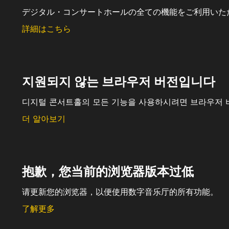
デジタル・コンサートホールの全ての機能をご利用いた
詳細はこちら
지원되지 않는 브라우저 버전입니다
디지털 콘서트홀의 모든 기능을 사용하시려면 브라우저 
더 알아보기
抱歉，您当前的浏览器版本过低
请更新您的浏览器，以便使用数字音乐厅的所有功能。
了解更多