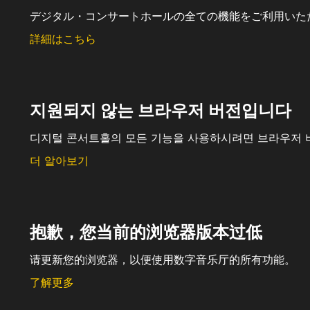
デジタル・コンサートホールの全ての機能をご利用いた
詳細はこちら
지원되지 않는 브라우저 버전입니다
디지털 콘서트홀의 모든 기능을 사용하시려면 브라우저 
더 알아보기
抱歉，您当前的浏览器版本过低
请更新您的浏览器，以便使用数字音乐厅的所有功能。
了解更多