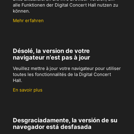
alle Funktionen der Digital Concert Hall nutzen zu
können.
Mehr erfahren
Désolé, la version de votre
navigateur n’est pas à jour
Veuillez mettre à jour votre navigateur pour utiliser
toutes les fonctionnalités de la Digital Concert
Hall.
En savoir plus
Desgraciadamente, la versión de su
navegador está desfasada