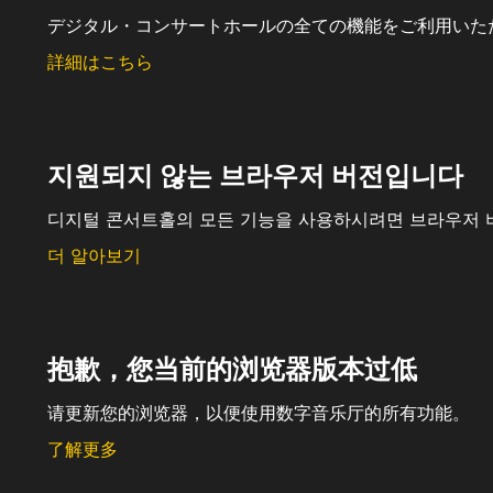
デジタル・コンサートホールの全ての機能をご利用いた
詳細はこちら
지원되지 않는 브라우저 버전입니다
디지털 콘서트홀의 모든 기능을 사용하시려면 브라우저 
더 알아보기
抱歉，您当前的浏览器版本过低
请更新您的浏览器，以便使用数字音乐厅的所有功能。
了解更多