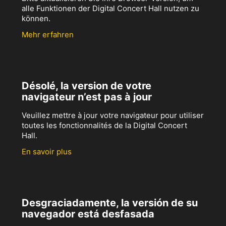
alle Funktionen der Digital Concert Hall nutzen zu
können.
Mehr erfahren
Désolé, la version de votre
navigateur n’est pas à jour
Veuillez mettre à jour votre navigateur pour utiliser
toutes les fonctionnalités de la Digital Concert
Hall.
En savoir plus
Desgraciadamente, la versión de su
navegador está desfasada