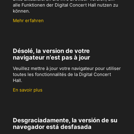
alle Funktionen der Digital Concert Hall nutzen zu
können.
Mehr erfahren
Désolé, la version de votre
navigateur n’est pas à jour
Veuillez mettre à jour votre navigateur pour utiliser
toutes les fonctionnalités de la Digital Concert
Hall.
En savoir plus
Desgraciadamente, la versión de su
navegador está desfasada