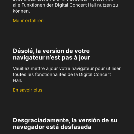
alle Funktionen der Digital Concert Hall nutzen zu
können.
Mehr erfahren
Désolé, la version de votre
navigateur n’est pas à jour
Veuillez mettre à jour votre navigateur pour utiliser
toutes les fonctionnalités de la Digital Concert
Hall.
En savoir plus
Desgraciadamente, la versión de su
navegador está desfasada