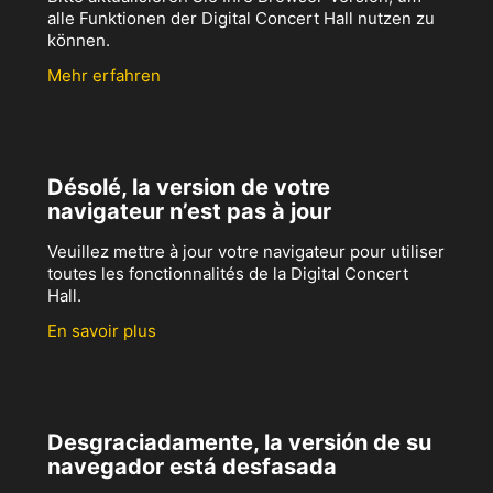
alle Funktionen der Digital Concert Hall nutzen zu
können.
Mehr erfahren
Désolé, la version de votre
navigateur n’est pas à jour
Veuillez mettre à jour votre navigateur pour utiliser
toutes les fonctionnalités de la Digital Concert
Hall.
En savoir plus
Desgraciadamente, la versión de su
navegador está desfasada