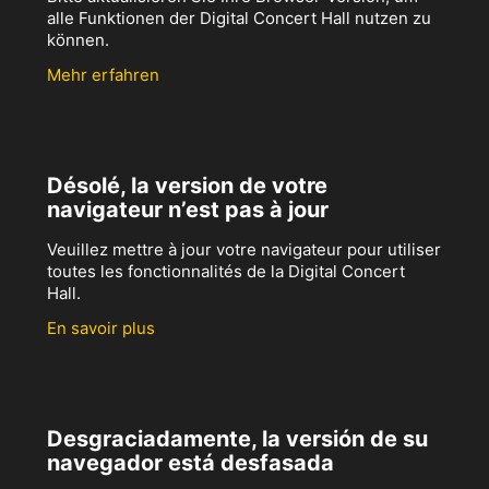
alle Funktionen der Digital Concert Hall nutzen zu
können.
Mehr erfahren
Désolé, la version de votre
navigateur n’est pas à jour
Veuillez mettre à jour votre navigateur pour utiliser
toutes les fonctionnalités de la Digital Concert
Hall.
En savoir plus
Desgraciadamente, la versión de su
navegador está desfasada