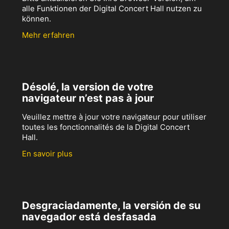
alle Funktionen der Digital Concert Hall nutzen zu
können.
Mehr erfahren
Désolé, la version de votre
navigateur n’est pas à jour
Veuillez mettre à jour votre navigateur pour utiliser
toutes les fonctionnalités de la Digital Concert
Hall.
En savoir plus
Desgraciadamente, la versión de su
navegador está desfasada