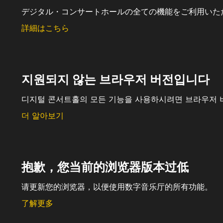
デジタル・コンサートホールの全ての機能をご利用いた
詳細はこちら
지원되지 않는 브라우저 버전입니다
디지털 콘서트홀의 모든 기능을 사용하시려면 브라우저 
더 알아보기
抱歉，您当前的浏览器版本过低
请更新您的浏览器，以便使用数字音乐厅的所有功能。
了解更多